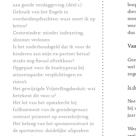
bur
aan goede verslaggeving (deel 1)
die
Gebruik van het Engels in
moe
overheidsopdrachten: waar moet ik op
wor
letten?
dus 
Centenindex: minder indexering,
slimmer verlonen
Van
Is het onderhoudsgeld dat ik voor de
kinderen aan mijn ex-partner betaal
Gee
straks nog fiscaal aftrekbaar?
wel
Opgepast voor de knolcyperus bij
zog
seizoenspacht: verplichtingen en
risico’s
Is d
Het gewijzigde Vrijstellingsbesluit: wat
betekent dit voor u?
Nee
Het lot van het opstalrecht bij
bij 
faillissement van de grondeigenaar:
jaar
contract primeert op overschrijving
Het belang van het sponsorcontract in
Wen
de sportsector: duidelijke afspraken