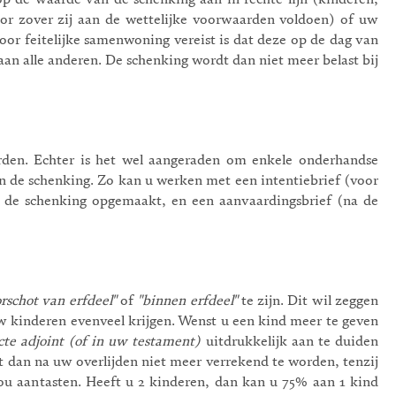
 op de waarde van de schenking aan in rechte lijn (kinderen,
oor zover zij aan de wettelijke voorwaarden voldoen) of uw
voor feitelijke samenwoning vereist is dat deze op de dag van
an alle anderen. De schenking wordt dan niet meer belast bij
den. Echter is het wel aangeraden om enkele onderhandse
an de schenking. Zo kan u werken met een intentiebrief (voor
a de schenking opgemaakt, en een aanvaardingsbrief (na de
rschot van erfdeel"
of
"binnen erfdeel"
te zijn. Dit wil zeggen
w kinderen evenveel krijgen. Wenst u een kind meer te geven
cte adjoint (of in uw testament)
uitdrukkelijk
aan te duiden
t dan na uw overlijden niet meer verrekend te worden, tenzij
ou aantasten. Heeft u 2 kinderen, dan kan u 75% aan 1 kind