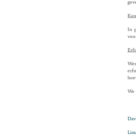
gev
Kan
In 
voo
Erf
Wen
erf
hoe
We 
Dav
Liss