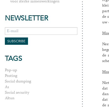
reg
voor sterke samenwerkingen
kle
par
NEWSLETTER
de 
uw 
Moe
Nee
beg
de 
TAGS
sch
Pop-up
Moe
Posting
Social dumping
Nie
A1
dat
Social security
dan
Altun
dat
de 