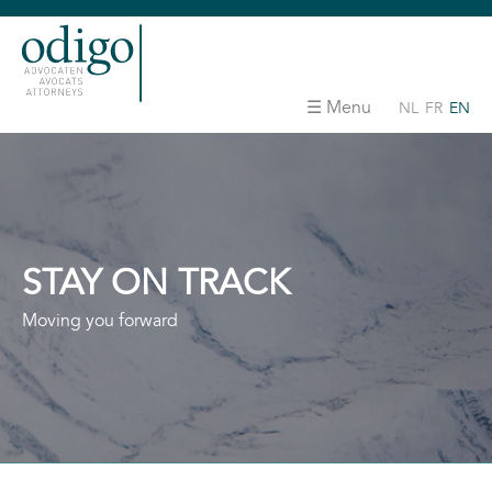
Menu
NL
FR
EN
STAY ON TRACK
Moving you forward