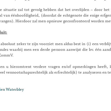
e situatie zal tot gevolg hebben dat het overlijden – door het
al van éénhoofdigheid, (doordat de echtgenote die enige erfge
vangen). Hierdoor zal men opnieuw geconfronteerd worden met
luit:
absoluut zeker te zijn voorziet men aldus best in (i) een verbli
usules waarbij men een derde persoon aanwijst die bv. één aand
CommV.
ien u hieromtrent verdere vragen en/of opmerkingen heeft, 
el vennootschapsrechtelijk als erfrechtelijk) te analyseren en t
ien Waterbley