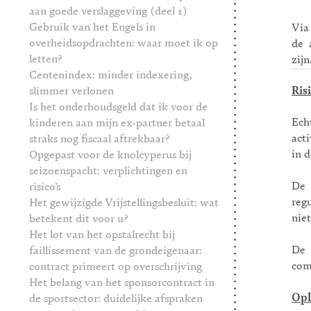
aan goede verslaggeving (deel 1)
Gebruik van het Engels in
Via
overheidsopdrachten: waar moet ik op
de 
letten?
zijn
Centenindex: minder indexering,
slimmer verlonen
Ris
Is het onderhoudsgeld dat ik voor de
Ech
kinderen aan mijn ex-partner betaal
act
straks nog fiscaal aftrekbaar?
in 
Opgepast voor de knolcyperus bij
seizoenspacht: verplichtingen en
De
risico’s
reg
Het gewijzigde Vrijstellingsbesluit: wat
nie
betekent dit voor u?
Het lot van het opstalrecht bij
De 
faillissement van de grondeigenaar:
com
contract primeert op overschrijving
Het belang van het sponsorcontract in
Opl
de sportsector: duidelijke afspraken