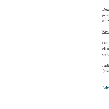
Dez
gev
ont
Bes
Om 
cla
de 
Ind
(zow
Adr