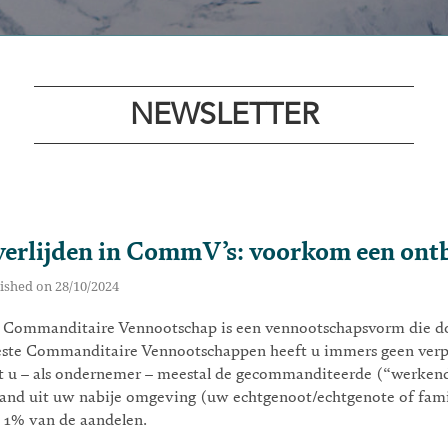
NEWSLETTER
erlijden in CommV’s: voorkom een ont
ished on 28/10/2024
 Commanditaire Vennootschap is een vennootschapsvorm die doo
ste Commanditaire Vennootschappen heeft u immers geen verpl
t u – als ondernemer – meestal de gecommanditeerde (“werkend
and uit uw nabije omgeving (uw echtgenoot/echtgenote of famili
 1% van de aandelen.