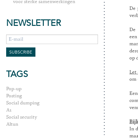
voor sterke samenwerkingen
De 
ver
NEWSLETTER
D
ee
man
der
op 
TAGS
Let
om 
Pop-up
Ee
Posting
com
Social dumping
ven
A1
Social security
Bij
Altun
In 
maa