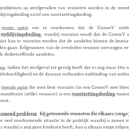
problemen na sterfgevallen van vennoten worden in de meest
blijvingsbeding en/of een voortzettingsbeding.
e
eerste optie
om te voorkomen dat de CommV ontbond
n
verblijvingsbeding
, waarbij voorzien wordt dat de CommV za
ier kan er voorzien worden dat de aandelen binnen de bestaa
den gaan. Erfgenamen van de overleden vennoot ontvangen een 
de desbetreffende aandelen.
 op
, indien het sterfgeval tot gevolg heeft dat er nog maar één v
éénhoofdigheid en de daaraan verbonden ontbinding van recht
n
tweede optie
die men best voorziet (in een CommV met bijv
manditaire (stille) vennoot) is een
voortzettingsbeding
tussen
noot.
komend probleem
bij getrouwde vennoten die elkaars (enige)
de veel voorkomende situatie in de praktijk waarbij u samen
r waarbij u nog geen kinderen heeft, kan u elkaars enige erfgen