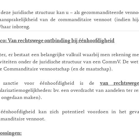
 deze juridische structuur kan u – als gecommanditeerde vennoo
aansprakelijkheid van de commanditaire vennoot (indien hij/z
/haar inbreng.
ico: Van rechtswege ontbinding bij éénhoofdigheid
ter, er bestaat een belangrijke valkuil waarbij men rekening m
iviteiten onder de juridische structuur van een CommV. De wet
de Commanditaire vennootschap (en de maatschap).
 sanctie voor éénhoofdigheid is de
van rechtsweg
ularisatiemogelijkheden: bv. een overdracht van aandelen ter 
t ongedaan maken).
éénhoofdigheid kan zich potentieel voordoen in het gev
manditaire vennoot.
ossingen: