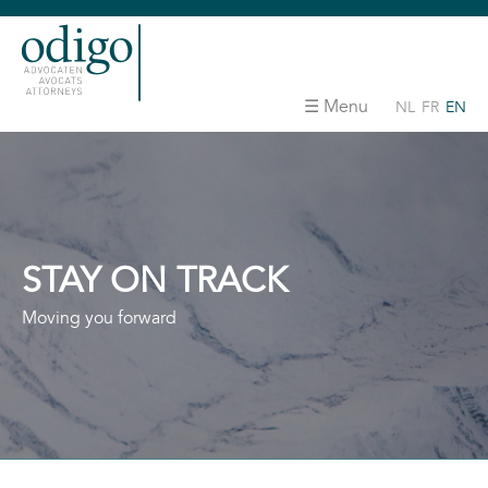
Menu
NL
FR
EN
STAY ON TRACK
Moving you forward