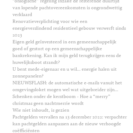
“onlogische” regeling inzake de resterende duurtijd
van lopende pachtovereenkomsten is ongrondwettig
verklaard
Renovatieverplichting voor wie een
energieverslindend residentieel gebouw verwerft sinds
2023
Eigen geld geïnvesteerd in een gemeenschappelijk
goed of gestort op een gemeenschappelijke
bankrekening. Kan ik mijn geld terugkrijgen eens de
huwelijksboot strandt?
U bent mede-eigenaar en u wil… energie halen uit
zonnepanelen?
NIEUWSFLASH: de automatische e-mails vanuit het
omgevingsloket mogen wel wat uitgebreider zijn…
Schenken onder de kerstboom - Hoe a “merry”
christmas geen nachtmerrie wordt
Wie niet inhoudt, is gezien
Pachtgelden vervallen na 13 december 2022: verpachter
kan pachtgelden aanpassen aan de nieuw verhoogde
coëfficiënten