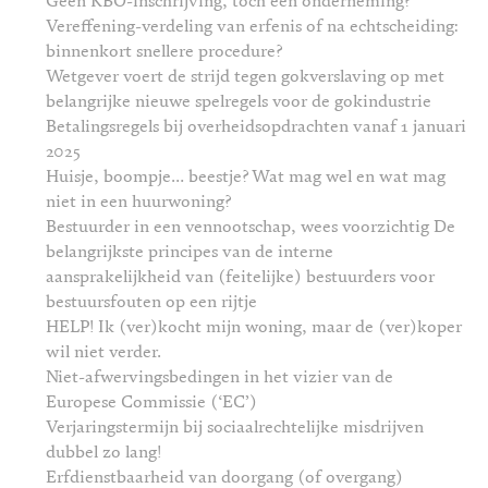
Geen KBO-inschrijving, toch een onderneming?
Vereffening-verdeling van erfenis of na echtscheiding:
binnenkort snellere procedure?
Wetgever voert de strijd tegen gokverslaving op met
belangrijke nieuwe spelregels voor de gokindustrie
Betalingsregels bij overheidsopdrachten vanaf 1 januari
2025
Huisje, boompje… beestje? Wat mag wel en wat mag
niet in een huurwoning?
Bestuurder in een vennootschap, wees voorzichtig De
belangrijkste principes van de interne
aansprakelijkheid van (feitelijke) bestuurders voor
bestuursfouten op een rijtje
HELP! Ik (ver)kocht mijn woning, maar de (ver)koper
wil niet verder.
Niet-afwervingsbedingen in het vizier van de
Europese Commissie (‘EC’)
Verjaringstermijn bij sociaalrechtelijke misdrijven
dubbel zo lang!
Erfdienstbaarheid van doorgang (of overgang)