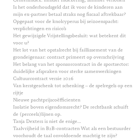
Centenindex: minder indexering, slimmer verlonen
Is het onderhoudsgeld dat ik voor de kinderen aan
mijn ex-partner betaal straks nog fiscaal aftrekbaar?
Opgepast voor de knolcyperus bij seizoenspacht:
verplichtingen en risico’s
Het gewijzigde Vrijstellingsbesluit: wat betekent dit
voor u?
Het lot van het opstalrecht bij faillissement van de
grondeigenaar: contract primeert op overschrijving
Het belang van het sponsorcontract in de sportsector:
duidelijke afspraken voor sterke samenwerkingen
Cultuurcontract versie 2026
Van kerstgeschenk tot schenking – de spelregels op een
rijtje
Nieuwe pachtprijscoëfficienten
Isolatie boven eigendomsrecht? De rechtbank schuift
de (perceels)lijnen op.
Tanja Dexters is niet de enige...
Taalvrijheid in B2B-contracten Wat als een bestuurder
voorhoudt de taal onvoldoende machtig te zijn?