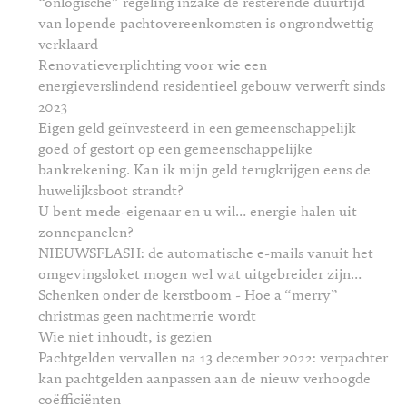
“onlogische” regeling inzake de resterende duurtijd
van lopende pachtovereenkomsten is ongrondwettig
verklaard
Renovatieverplichting voor wie een
energieverslindend residentieel gebouw verwerft sinds
2023
Eigen geld geïnvesteerd in een gemeenschappelijk
goed of gestort op een gemeenschappelijke
bankrekening. Kan ik mijn geld terugkrijgen eens de
huwelijksboot strandt?
U bent mede-eigenaar en u wil… energie halen uit
zonnepanelen?
NIEUWSFLASH: de automatische e-mails vanuit het
omgevingsloket mogen wel wat uitgebreider zijn…
Schenken onder de kerstboom - Hoe a “merry”
christmas geen nachtmerrie wordt
Wie niet inhoudt, is gezien
Pachtgelden vervallen na 13 december 2022: verpachter
kan pachtgelden aanpassen aan de nieuw verhoogde
coëfficiënten