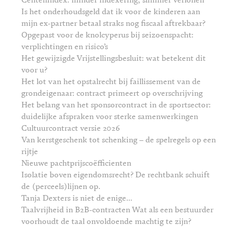
Centenindex: minder indexering, slimmer verlonen
Is het onderhoudsgeld dat ik voor de kinderen aan
mijn ex-partner betaal straks nog fiscaal aftrekbaar?
Opgepast voor de knolcyperus bij seizoenspacht:
verplichtingen en risico’s
Het gewijzigde Vrijstellingsbesluit: wat betekent dit
voor u?
Het lot van het opstalrecht bij faillissement van de
grondeigenaar: contract primeert op overschrijving
Het belang van het sponsorcontract in de sportsector:
duidelijke afspraken voor sterke samenwerkingen
Cultuurcontract versie 2026
Van kerstgeschenk tot schenking – de spelregels op een
rijtje
Nieuwe pachtprijscoëfficienten
Isolatie boven eigendomsrecht? De rechtbank schuift
de (perceels)lijnen op.
Tanja Dexters is niet de enige...
Taalvrijheid in B2B-contracten Wat als een bestuurder
voorhoudt de taal onvoldoende machtig te zijn?