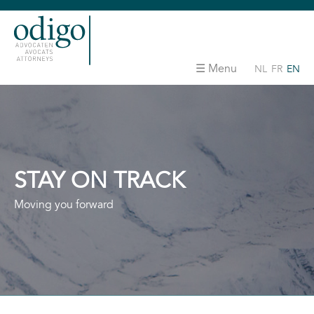
Menu
NL
FR
EN
STAY ON TRACK
Moving you forward