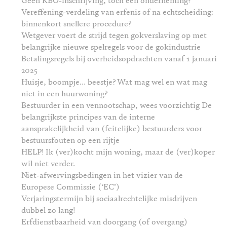
Geen KBO-inschrijving, toch een onderneming?
Vereffening-verdeling van erfenis of na echtscheiding:
binnenkort snellere procedure?
Wetgever voert de strijd tegen gokverslaving op met
belangrijke nieuwe spelregels voor de gokindustrie
Betalingsregels bij overheidsopdrachten vanaf 1 januari
2025
Huisje, boompje… beestje? Wat mag wel en wat mag
niet in een huurwoning?
Bestuurder in een vennootschap, wees voorzichtig De
belangrijkste principes van de interne
aansprakelijkheid van (feitelijke) bestuurders voor
bestuursfouten op een rijtje
HELP! Ik (ver)kocht mijn woning, maar de (ver)koper
wil niet verder.
Niet-afwervingsbedingen in het vizier van de
Europese Commissie (‘EC’)
Verjaringstermijn bij sociaalrechtelijke misdrijven
dubbel zo lang!
Erfdienstbaarheid van doorgang (of overgang)