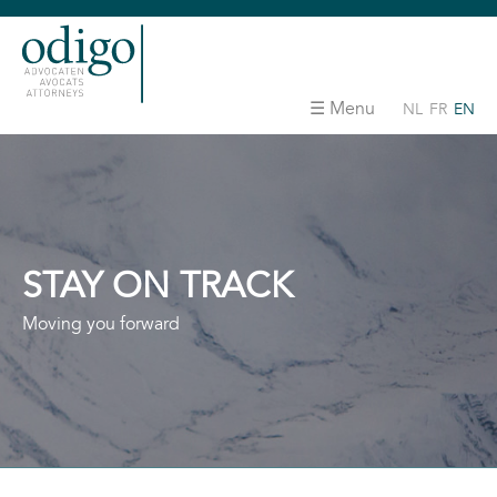
Menu
NL
FR
EN
STAY ON TRACK
Moving you forward