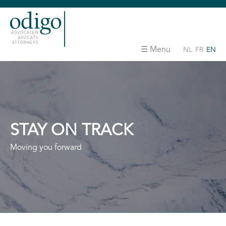
Menu
NL
FR
EN
STAY ON TRACK
Moving you forward