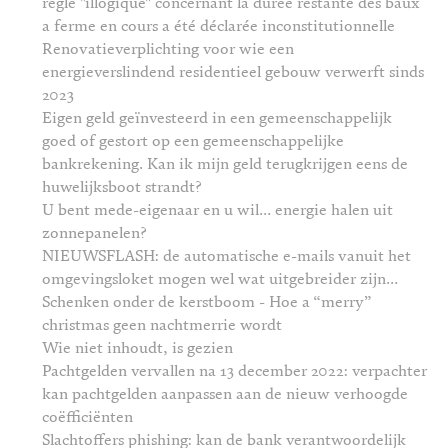
règle "illogique" concernant la durée restante des baux
a ferme en cours a été déclarée inconstitutionnelle
Renovatieverplichting voor wie een
energieverslindend residentieel gebouw verwerft sinds
2023
Eigen geld geïnvesteerd in een gemeenschappelijk
goed of gestort op een gemeenschappelijke
bankrekening. Kan ik mijn geld terugkrijgen eens de
huwelijksboot strandt?
U bent mede-eigenaar en u wil… energie halen uit
zonnepanelen?
NIEUWSFLASH: de automatische e-mails vanuit het
omgevingsloket mogen wel wat uitgebreider zijn…
Schenken onder de kerstboom - Hoe a “merry”
christmas geen nachtmerrie wordt
Wie niet inhoudt, is gezien
Pachtgelden vervallen na 13 december 2022: verpachter
kan pachtgelden aanpassen aan de nieuw verhoogde
coëfficiënten
Slachtoffers phishing: kan de bank verantwoordelijk