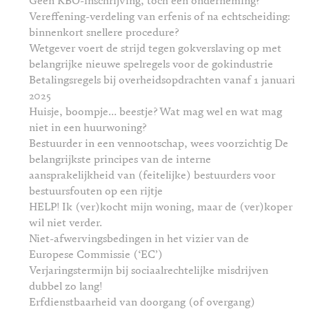
Geen KBO-inschrijving, toch een onderneming?
Vereffening-verdeling van erfenis of na echtscheiding:
binnenkort snellere procedure?
Wetgever voert de strijd tegen gokverslaving op met
belangrijke nieuwe spelregels voor de gokindustrie
Betalingsregels bij overheidsopdrachten vanaf 1 januari
2025
Huisje, boompje… beestje? Wat mag wel en wat mag
niet in een huurwoning?
Bestuurder in een vennootschap, wees voorzichtig De
belangrijkste principes van de interne
aansprakelijkheid van (feitelijke) bestuurders voor
bestuursfouten op een rijtje
HELP! Ik (ver)kocht mijn woning, maar de (ver)koper
wil niet verder.
Niet-afwervingsbedingen in het vizier van de
Europese Commissie (‘EC’)
Verjaringstermijn bij sociaalrechtelijke misdrijven
dubbel zo lang!
Erfdienstbaarheid van doorgang (of overgang)