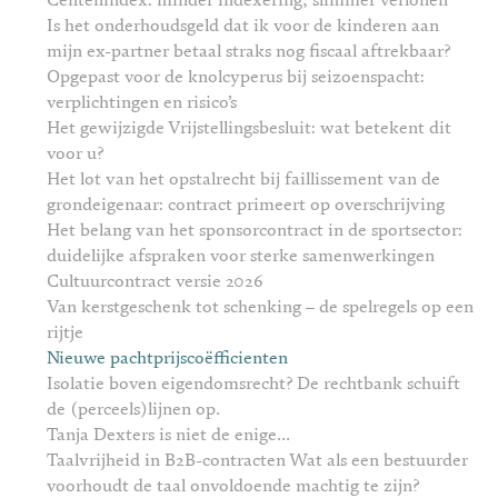
Centenindex: minder indexering, slimmer verlonen
Is het onderhoudsgeld dat ik voor de kinderen aan
mijn ex-partner betaal straks nog fiscaal aftrekbaar?
Opgepast voor de knolcyperus bij seizoenspacht:
verplichtingen en risico’s
Het gewijzigde Vrijstellingsbesluit: wat betekent dit
voor u?
Het lot van het opstalrecht bij faillissement van de
grondeigenaar: contract primeert op overschrijving
Het belang van het sponsorcontract in de sportsector:
duidelijke afspraken voor sterke samenwerkingen
Cultuurcontract versie 2026
Van kerstgeschenk tot schenking – de spelregels op een
rijtje
Nieuwe pachtprijscoëfficienten
Isolatie boven eigendomsrecht? De rechtbank schuift
de (perceels)lijnen op.
Tanja Dexters is niet de enige...
Taalvrijheid in B2B-contracten Wat als een bestuurder
voorhoudt de taal onvoldoende machtig te zijn?