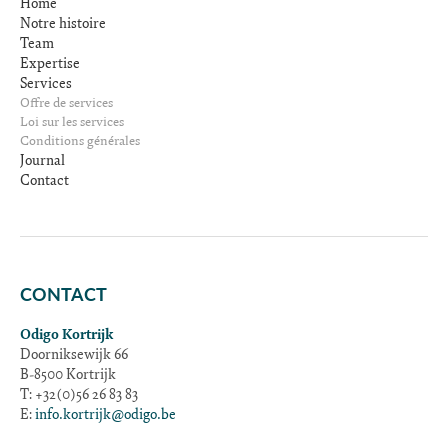
Home
Notre histoire
Team
Expertise
Services
Offre de services
Loi sur les services
Conditions générales
Journal
Contact
CONTACT
Odigo Kortrijk
Doorniksewijk 66
B-8500 Kortrijk
T: +32(0)56 26 83 83
E:
info.kortrijk@odigo.be