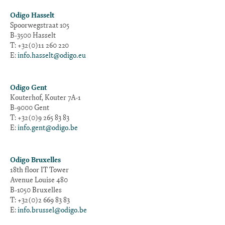
Odigo Hasselt
Spoorwegstraat 105
B-3500 Hasselt
T: +32(0)11 260 220
E:
info.hasselt@odigo.eu
Odigo Gent
Kouterhof, Kouter 7A-1
B-9000 Gent
T: +32(0)9 265 83 83
E:
info.gent@odigo.be
Odigo Bruxelles
18th floor IT Tower
Avenue Louise 480
B-1050 Bruxelles
T: +32(0)2 669 83 83
E:
info.brussel@odigo.be