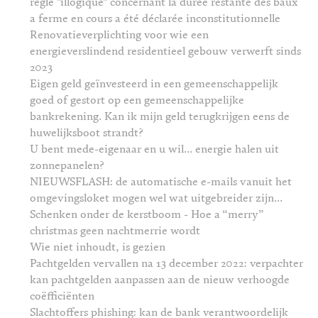
règle "illogique" concernant la durée restante des baux
a ferme en cours a été déclarée inconstitutionnelle
Renovatieverplichting voor wie een
energieverslindend residentieel gebouw verwerft sinds
2023
Eigen geld geïnvesteerd in een gemeenschappelijk
goed of gestort op een gemeenschappelijke
bankrekening. Kan ik mijn geld terugkrijgen eens de
huwelijksboot strandt?
U bent mede-eigenaar en u wil… energie halen uit
zonnepanelen?
NIEUWSFLASH: de automatische e-mails vanuit het
omgevingsloket mogen wel wat uitgebreider zijn…
Schenken onder de kerstboom - Hoe a “merry”
christmas geen nachtmerrie wordt
Wie niet inhoudt, is gezien
Pachtgelden vervallen na 13 december 2022: verpachter
kan pachtgelden aanpassen aan de nieuw verhoogde
coëfficiënten
Slachtoffers phishing: kan de bank verantwoordelijk