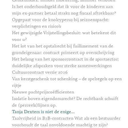
Centenindex: minder indexering, slimmer verlonen
Is het onderhoudsgeld dat ik voor de kinderen aan
mijn ex-partner betaal straks nog fiscaal aftrekbaar?
Opgepast voor de knolcyperus bij seizoenspacht:
verplichtingen en risico’s
Het gewijzigde Vrijstellingsbesluit: wat betekent dit
voor u?
Het lot van het opstalrecht bij faillissement van de
grondeigenaar: contract primeert op overschrijving
Het belang van het sponsorcontract in de sportsector:
duidelijke afspraken voor sterke samenwerkingen
Cultuurcontract versie 2026
Van kerstgeschenk tot schenking – de spelregels op een
rijtje
Nieuwe pachtprijscoëfficienten
Isolatie boven eigendomsrecht? De rechtbank schuift
de (perceels)lijnen op.
Tanja Dexters is niet de enige...
Taalvrijheid in B2B-contracten Wat als een bestuurder
voorhoudt de taal onvoldoende machtig te zijn?