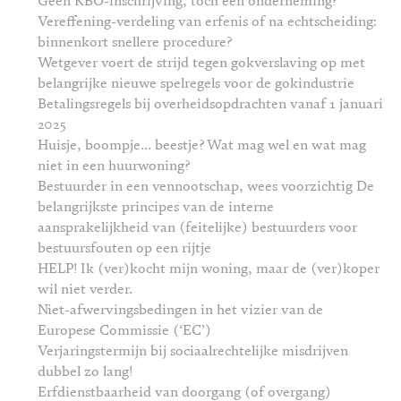
Geen KBO-inschrijving, toch een onderneming?
Vereffening-verdeling van erfenis of na echtscheiding:
binnenkort snellere procedure?
Wetgever voert de strijd tegen gokverslaving op met
belangrijke nieuwe spelregels voor de gokindustrie
Betalingsregels bij overheidsopdrachten vanaf 1 januari
2025
Huisje, boompje… beestje? Wat mag wel en wat mag
niet in een huurwoning?
Bestuurder in een vennootschap, wees voorzichtig De
belangrijkste principes van de interne
aansprakelijkheid van (feitelijke) bestuurders voor
bestuursfouten op een rijtje
HELP! Ik (ver)kocht mijn woning, maar de (ver)koper
wil niet verder.
Niet-afwervingsbedingen in het vizier van de
Europese Commissie (‘EC’)
Verjaringstermijn bij sociaalrechtelijke misdrijven
dubbel zo lang!
Erfdienstbaarheid van doorgang (of overgang)