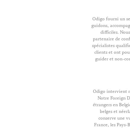
Odigo fourni un se
guidons, accompagno
difficiles. No
partenaire de conf
spécialistes qualif
clients et ont pou
guider et non-co
Odigo intervient r
Notre Foreign De
étrangers en Belgi
belges et néer
conserve une vu
France, les Pays-B