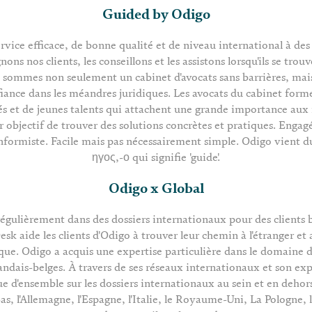
Guided by Odigo
rvice efficace, de bonne qualité et de niveau international à des 
ns nos clients, les conseillons et les assistons lorsqu'ils se trouv
us sommes non seulement un cabinet d'avocats sans barrières, ma
iance dans les méandres juridiques. Les avocats du cabinet form
iés et de jeunes talents qui attachent une grande importance aux 
r objectif de trouver des solutions concrètes et pratiques. Engag
nformiste. Facile mais pas nécessairement simple. Odigo vient du
ηγος,-ο qui signifie 'guide'.
Odigo x Global
égulièrement dans des dossiers internationaux pour des clients b
sk aide les clients d'Odigo à trouver leur chemin à l'étranger et as
que. Odigo a acquis une expertise particulière dans le domaine d
landais-belges. À travers de ses réseaux internationaux et son ex
e d'ensemble sur les dossiers internationaux au sein et en dehors
as, l'Allemagne, l'Espagne, l'Italie, le Royaume-Uni, La Pologne, 