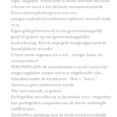
règle "illogique" concernant la durée restante des baux
a ferme en cours a été déclarée inconstitutionnelle
Renovatieverplichting voor wie een
energieverslindend residentieel gebouw verwerft sinds
2023
Eigen geld geïnvesteerd in een gemeenschappelijk
goed of gestort op een gemeenschappelijke
bankrekening. Kan ik mijn geld terugkrijgen eens de
huwelijksboot strandt?
U bent mede-eigenaar en u wil… energie halen uit
zonnepanelen?
NIEUWSFLASH: de automatische e-mails vanuit het
omgevingsloket mogen wel wat uitgebreider zijn…
Schenken onder de kerstboom - Hoe a “merry”
christmas geen nachtmerrie wordt
Wie niet inhoudt, is gezien
Pachtgelden vervallen na 13 december 2022: verpachter
kan pachtgelden aanpassen aan de nieuw verhoogde
coëfficiënten
Slachtoffers phishing: kan de bank verantwoordelijk