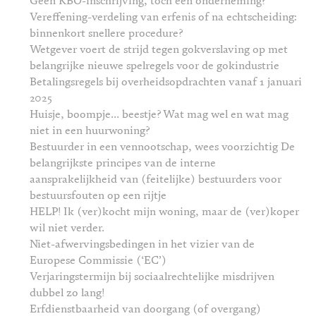
Geen KBO-inschrijving, toch een onderneming?
Vereffening-verdeling van erfenis of na echtscheiding:
binnenkort snellere procedure?
Wetgever voert de strijd tegen gokverslaving op met
belangrijke nieuwe spelregels voor de gokindustrie
Betalingsregels bij overheidsopdrachten vanaf 1 januari
2025
Huisje, boompje… beestje? Wat mag wel en wat mag
niet in een huurwoning?
Bestuurder in een vennootschap, wees voorzichtig De
belangrijkste principes van de interne
aansprakelijkheid van (feitelijke) bestuurders voor
bestuursfouten op een rijtje
HELP! Ik (ver)kocht mijn woning, maar de (ver)koper
wil niet verder.
Niet-afwervingsbedingen in het vizier van de
Europese Commissie (‘EC’)
Verjaringstermijn bij sociaalrechtelijke misdrijven
dubbel zo lang!
Erfdienstbaarheid van doorgang (of overgang)