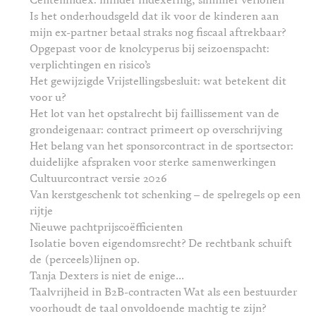
Centenindex: minder indexering, slimmer verlonen
Is het onderhoudsgeld dat ik voor de kinderen aan
mijn ex-partner betaal straks nog fiscaal aftrekbaar?
Opgepast voor de knolcyperus bij seizoenspacht:
verplichtingen en risico’s
Het gewijzigde Vrijstellingsbesluit: wat betekent dit
voor u?
Het lot van het opstalrecht bij faillissement van de
grondeigenaar: contract primeert op overschrijving
Het belang van het sponsorcontract in de sportsector:
duidelijke afspraken voor sterke samenwerkingen
Cultuurcontract versie 2026
Van kerstgeschenk tot schenking – de spelregels op een
rijtje
Nieuwe pachtprijscoëfficienten
Isolatie boven eigendomsrecht? De rechtbank schuift
de (perceels)lijnen op.
Tanja Dexters is niet de enige...
Taalvrijheid in B2B-contracten Wat als een bestuurder
voorhoudt de taal onvoldoende machtig te zijn?