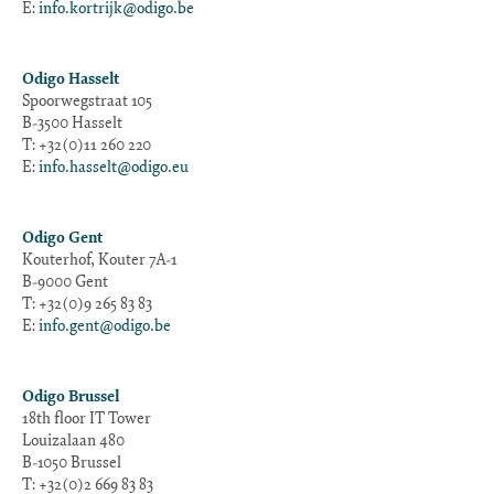
E:
info.kortrijk@odigo.be
Odigo Hasselt
Spoorwegstraat 105
B-3500 Hasselt
T: +32(0)11 260 220
E:
info.hasselt@odigo.eu
Odigo Gent
Kouterhof, Kouter 7A-1
B-9000 Gent
T: +32(0)9 265 83 83
E:
info.gent@odigo.be
Odigo Brussel
18th floor IT Tower
Louizalaan 480
B-1050 Brussel
T: +32(0)2 669 83 83